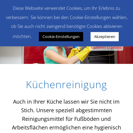
Diese Webseite verwendet Cookies, um Ihr Erlebnis zu
verbessern. Sie können bei den Cookie-Einstellungen wählen,
ob Sie auch nicht zwingend benötigte Cookies aktivieren
möchten.
Cookie-Einstellungen
Akzeptieren
faire Preise
qualitativer Service
sauberes Ergebnis
Küchenreinigung
Auch in Ihrer Küche lassen wir Sie nicht im
Stich. Unsere speziell abgestimmten
Reinigungsmittel für Fußböden und
Arbeitsflächen ermöglichen eine hygienisch