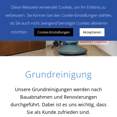
Diese Webseite verwendet Cookies, um Ihr Erlebnis zu
verbessern. Sie können bei den Cookie-Einstellungen wählen,
ob Sie auch nicht zwingend benötigte Cookies aktivieren
möchten.
Cookie-Einstellungen
Akzeptieren
faire Preise
qualitativer Service
sauberes Ergebnis
Grundreinigung
Unsere Grundreinigungen werden nach
Bauabnahmen und Renovierungen
durchgeführt. Dabei ist es uns wichtig, dass
Sie als Kunde zufrieden sind.